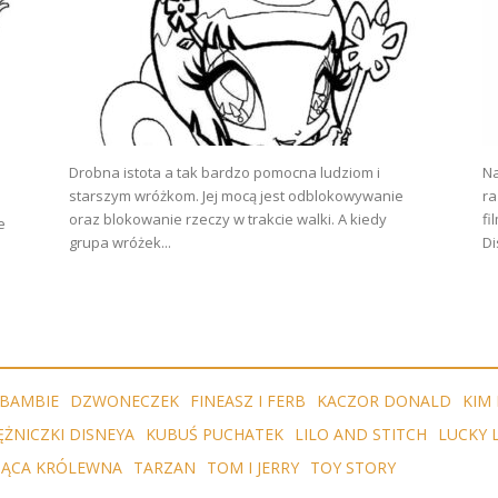
Drobna istota a tak bardzo pomocna ludziom i
Na
starszym wróżkom. Jej mocą jest odblokowywanie
ra
oraz blokowanie rzeczy w trakcie walki. A kiedy
fi
e
grupa wróżek...
Di
BAMBIE
DZWONECZEK
FINEASZ I FERB
KACZOR DONALD
KIM 
ĘŻNICZKI DISNEYA
KUBUŚ PUCHATEK
LILO AND STITCH
LUCKY 
IĄCA KRÓLEWNA
TARZAN
TOM I JERRY
TOY STORY