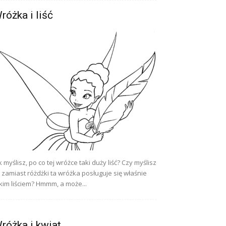
różka i liść
k myślisz, po co tej wróżce taki duży liść? Czy myślisz
 zamiast różdżki ta wróżka posługuje się właśnie
kim liściem? Hmmm, a może...
różka i kwiat