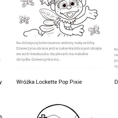
Na dzisiejszej kolorowance widzimy małą wróżkę.
Dziewczyna ubrana jest w sukienkę która jest obcięta
Ro
we wzór kwiatuszka. Na plecach ma malutkie
ni
e
skrzydła. Dziewczynka ma...
po
zy
y
Wróżka Lockette Pop Pixie
D