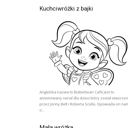
Kuchciwróżki z bajki
Angielska nazwa to Butterbean Café jest to
aniomowany serial dla dzieci który został stworzo
przez Jonny Belt i Roberta Sculla. Opowiada on na
o...
Mała wróżka