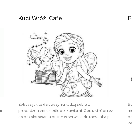
Kuci Wróżi Cafe
B
Zobacz jak te dziewczynki radzą sobie z
Se
ym
prowadzeniem osiedlowej kawiarni. Obrazki również
mo
do pokolorowania online w serwisie drukowanka.pl
po
ko