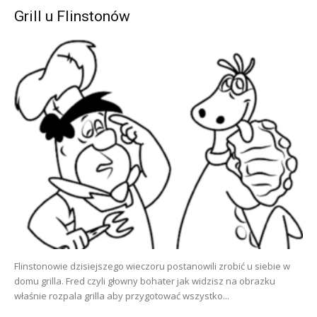
Grill u Flinstonów
Flinstonowie dzisiejszego wieczoru postanowili zrobić u siebie w
domu grilla. Fred czyli głowny bohater jak widzisz na obrazku
właśnie rozpala grilla aby przygotować wszystko...