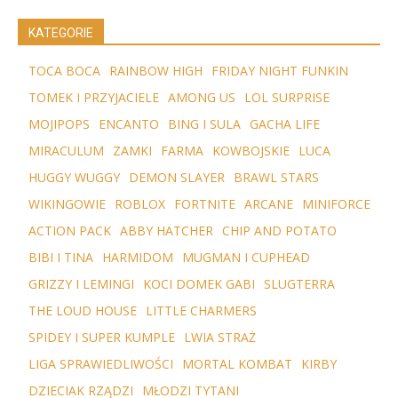
KATEGORIE
TOCA BOCA
RAINBOW HIGH
FRIDAY NIGHT FUNKIN
TOMEK I PRZYJACIELE
AMONG US
LOL SURPRISE
MOJIPOPS
ENCANTO
BING I SULA
GACHA LIFE
MIRACULUM
ZAMKI
FARMA
KOWBOJSKIE
LUCA
HUGGY WUGGY
DEMON SLAYER
BRAWL STARS
WIKINGOWIE
ROBLOX
FORTNITE
ARCANE
MINIFORCE
ACTION PACK
ABBY HATCHER
CHIP AND POTATO
BIBI I TINA
HARMIDOM
MUGMAN I CUPHEAD
GRIZZY I LEMINGI
KOCI DOMEK GABI
SLUGTERRA
THE LOUD HOUSE
LITTLE CHARMERS
SPIDEY I SUPER KUMPLE
LWIA STRAŻ
LIGA SPRAWIEDLIWOŚCI
MORTAL KOMBAT
KIRBY
DZIECIAK RZĄDZI
MŁODZI TYTANI