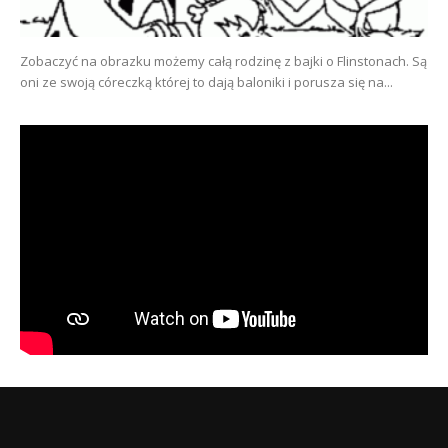
Zobaczyć na obrazku możemy całą rodzinę z bajki o Flinstonach. Są
oni ze swoją córeczką której to dają baloniki i porusza się na...