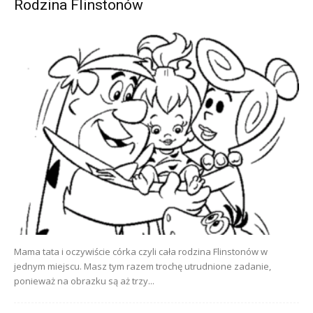
Rodzina Flinstonów
Mama tata i oczywiście córka czyli cała rodzina Flinstonów w
jednym miejscu. Masz tym razem trochę utrudnione zadanie,
ponieważ na obrazku są aż trzy...