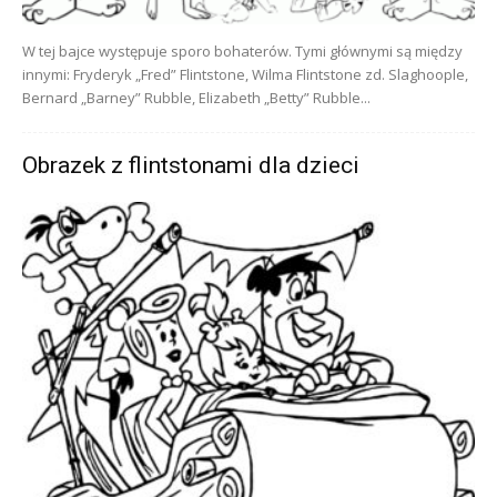
W tej bajce występuje sporo bohaterów. Tymi głównymi są między
innymi: Fryderyk „Fred” Flintstone, Wilma Flintstone zd. Slaghoople,
Bernard „Barney” Rubble, Elizabeth „Betty” Rubble...
Obrazek z flintstonami dla dzieci