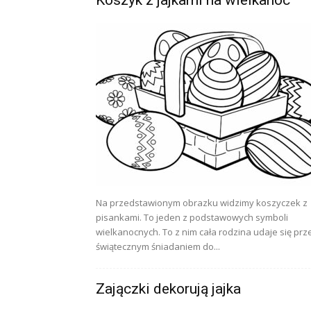
Na przedstawionym obrazku widzimy koszyczek z
pisankami. To jeden z podstawowych symboli
wielkanocnych. To z nim cała rodzina udaje się prz
świątecznym śniadaniem do...
Zajączki dekorują jajka