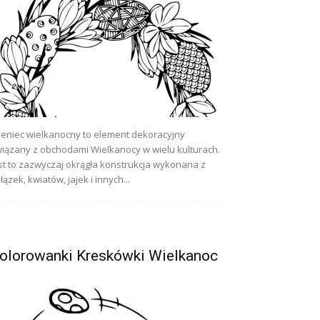
eniec wielkanocny to element dekoracyjny
iązany z obchodami Wielkanocy w wielu kulturach.
st to zazwyczaj okrągła konstrukcja wykonana z
łązek, kwiatów, jajek i innych...
olorowanki Kreskówki Wielkanoc