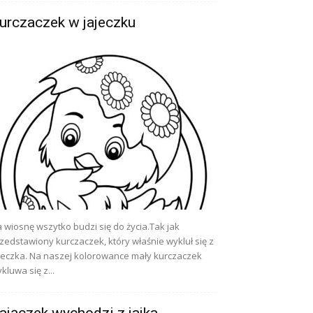
urczaczek w jajeczku
 wiosnę wszytko budzi się do życia.Tak jak
zedstawiony kurczaczek, który właśnie wykluł się z
jeczka. Na naszej kolorowance mały kurczaczek
kluwa się z...
ajączek wychodzi z jajka