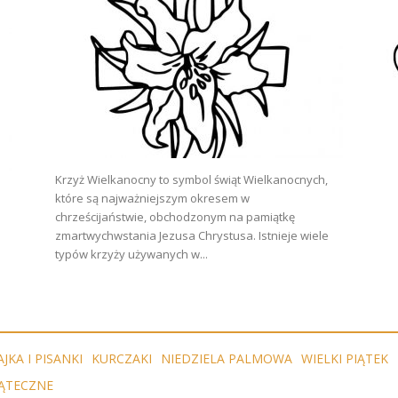
Krzyż Wielkanocny to symbol świąt Wielkanocnych,
które są najważniejszym okresem w
chrześcijaństwie, obchodzonym na pamiątkę
zmartwychwstania Jezusa Chrystusa. Istnieje wiele
typów krzyży używanych w...
AJKA I PISANKI
KURCZAKI
NIEDZIELA PALMOWA
WIELKI PIĄTEK
ĄTECZNE