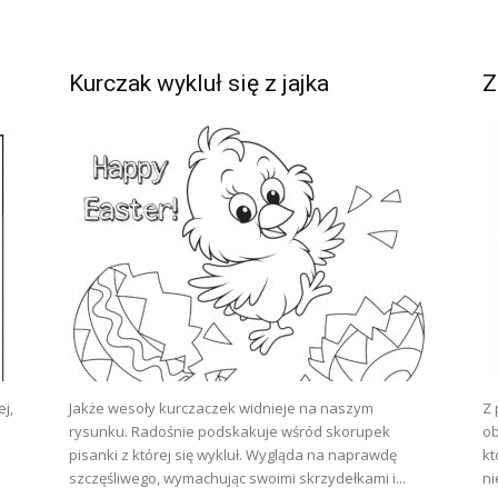
Kurczak wykluł się z jajka
Z
j,
Jakże wesoły kurczaczek widnieje na naszym
Z 
rysunku. Radośnie podskakuje wśród skorupek
ob
pisanki z której się wykluł. Wygląda na naprawdę
kt
szczęśliwego, wymachując swoimi skrzydełkami i...
ni