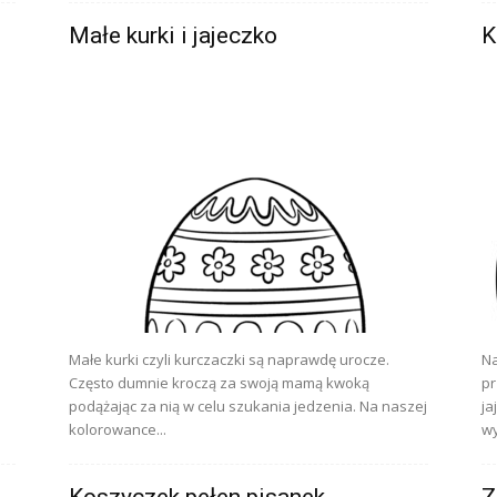
Małe kurki i jajeczko
K
Małe kurki czyli kurczaczki są naprawdę urocze.
Na
Często dumnie kroczą za swoją mamą kwoką
pr
podążając za nią w celu szukania jedzenia. Na naszej
ja
kolorowance...
wy
Koszyczek pełen pisanek
Z