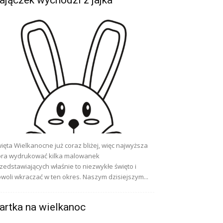
ięta Wielkanocne już coraz bliżej, więc najwyższa
ra wydrukować kilka malowanek
zedstawiających właśnie to niezwykłe święto i
woli wkraczać w ten okres. Naszym dzisiejszym...
artka na wielkanoc