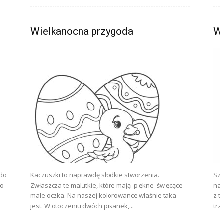
Wielkanocna przygoda
W
 do
Kaczuszki to naprawdę słodkie stworzenia.
Sz
co
Zwłaszcza te malutkie, które mają piękne święcące
na
małe oczka. Na naszej kolorowance właśnie taka
z 
jest. W otoczeniu dwóch pisanek,...
tr