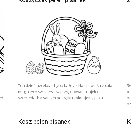
Ten dzień uwielbia chyba każdy z Nas to właśnie cała
Św
magia tych świąt trwa w przygotowaniu jajek do
po
ed
święcenia. Na samym początku kolorujemy jajka...
pr
po
Kosz pełen pisanek
K