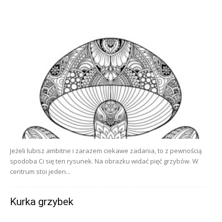
Jeżeli lubisz ambitne i zarazem ciekawe zadania, to z pewnością
spodoba Ci się ten rysunek. Na obrazku widać pięć grzybów. W
centrum stoi jeden...
Kurka grzybek