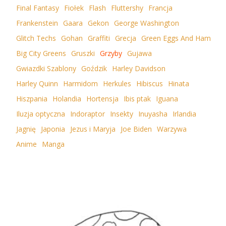
Final Fantasy
Fiołek
Flash
Fluttershy
Francja
Frankenstein
Gaara
Gekon
George Washington
Glitch Techs
Gohan
Graffiti
Grecja
Green Eggs And Ham
Big City Greens
Gruszki
Grzyby
Gujawa
Gwiazdki Szablony
Goździk
Harley Davidson
Harley Quinn
Harmidom
Herkules
Hibiscus
Hinata
Hiszpania
Holandia
Hortensja
Ibis ptak
Iguana
Iluzja optyczna
Indoraptor
Insekty
Inuyasha
Irlandia
Jagnię
Japonia
Jezus i Maryja
Joe Biden
Warzywa
Anime
Manga