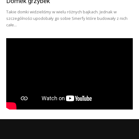
Domek grzybek
Takie domki widzieliśmy w wielu różnych bajkach. Jednak w
szczególności upodobały go sobie Smerfy które budowały z nich
całe...