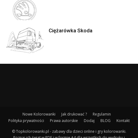
Ciężarówka Skoda
Nowe Kolorowanki
Jak drukować ?
Regulamin
Polityka prywatności
Prawa autorskie
Dodaj
BLOG
Kontakt
© Topkolorowanki.pl - zabawy dla dzieci online i gry kolorowanki.
Poznaj ich świat w PDF i w formie A4 dla wszystkich do wydruku i