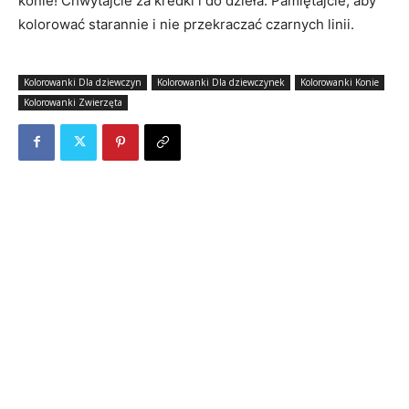
konie! Chwytajcie za kredki i do dzieła. Pamiętajcie, aby
kolorować starannie i nie przekraczać czarnych linii.
Kolorowanki Dla dziewczyn
Kolorowanki Dla dziewczynek
Kolorowanki Konie
Kolorowanki Zwierzęta