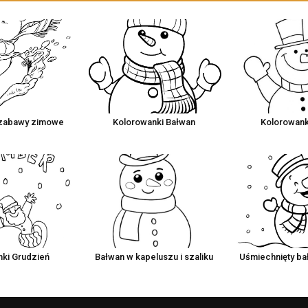
 zabawy zimowe
Kolorowanki Bałwan
Kolorowank
ki Grudzień
Bałwan w kapeluszu i szaliku
Uśmiechnięty ba