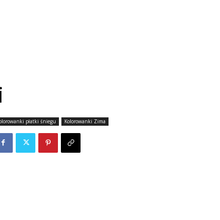
i
olorowanki płatki śniegu
Kolorowanki Zima