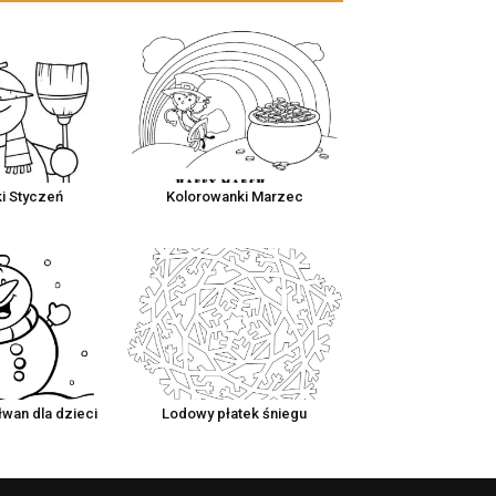
i Styczeń
Kolorowanki Marzec
łwan dla dzieci
Lodowy płatek śniegu