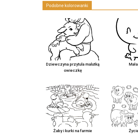
Podobne kolorowanki
Dziewczyna przytula malutką
Mała
owieczkę
Żaby i kurki na farmie
Życi