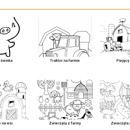
 świnka
Traktor na farmie
Piejący
e na wsi
Zwierzęta z farmy
Zwierzęta 