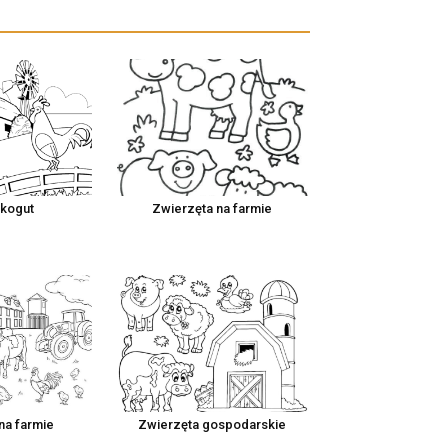
 kogut
Zwierzęta na farmie
na farmie
Zwierzęta gospodarskie