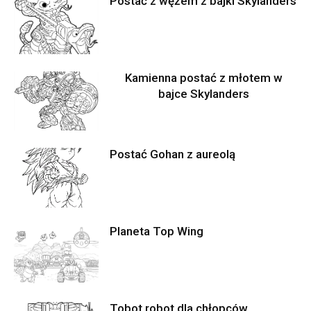
Postać z wężem z bajki Skylanders
Kamienna postać z młotem w
bajce Skylanders
Postać Gohan z aureolą
Planeta Top Wing
Tobot robot dla chłopców