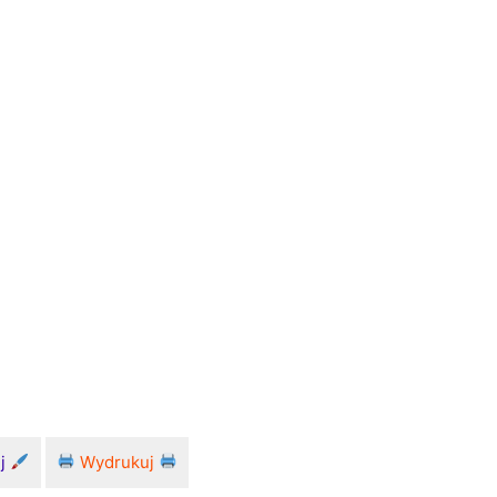
uj
Wydrukuj