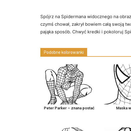
Spójrz na Spidermana widocznego na obrazku
czymś chował, zakrył bowiem całą swoją twa
pająka sposób. Chwyć kredki i pokoloruj S
Podobne kolorowanki
Peter Parker – znana postać
Maska w