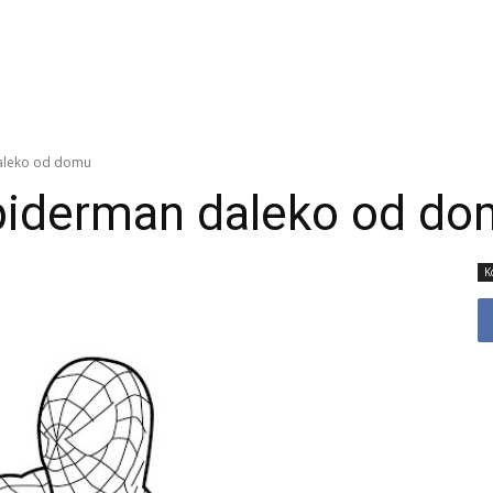
aleko od domu
iderman daleko od d
K