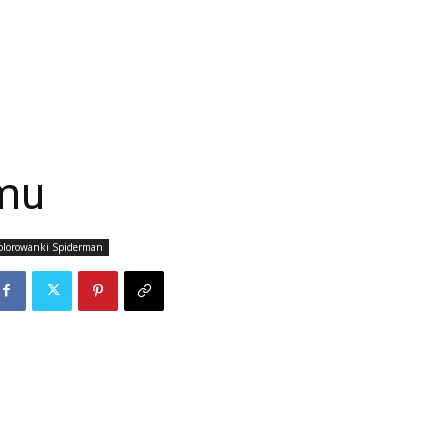
omu
olorowanki Spiderman