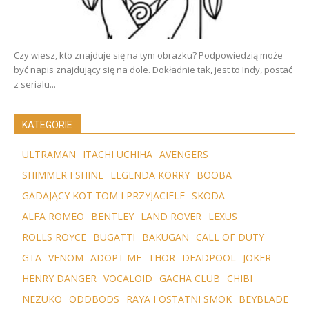
Czy wiesz, kto znajduje się na tym obrazku? Podpowiedzią może
być napis znajdujący się na dole. Dokładnie tak, jest to Indy, postać
z serialu...
KATEGORIE
ULTRAMAN
ITACHI UCHIHA
AVENGERS
SHIMMER I SHINE
LEGENDA KORRY
BOOBA
GADAJĄCY KOT TOM I PRZYJACIELE
SKODA
ALFA ROMEO
BENTLEY
LAND ROVER
LEXUS
ROLLS ROYCE
BUGATTI
BAKUGAN
CALL OF DUTY
GTA
VENOM
ADOPT ME
THOR
DEADPOOL
JOKER
HENRY DANGER
VOCALOID
GACHA CLUB
CHIBI
NEZUKO
ODDBODS
RAYA I OSTATNI SMOK
BEYBLADE