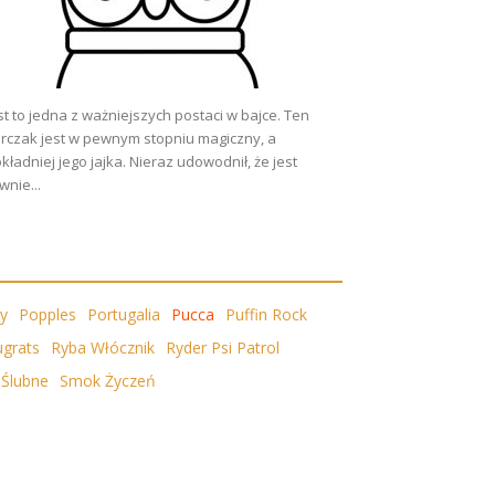
st to jedna z ważniejszych postaci w bajce. Ten
rczak jest w pewnym stopniu magiczny, a
kładniej jego jajka. Nieraz udowodnił, że jest
wnie...
y
Popples
Portugalia
Pucca
Puffin Rock
ugrats
Ryba Włócznik
Ryder Psi Patrol
Ślubne
Smok Życzeń