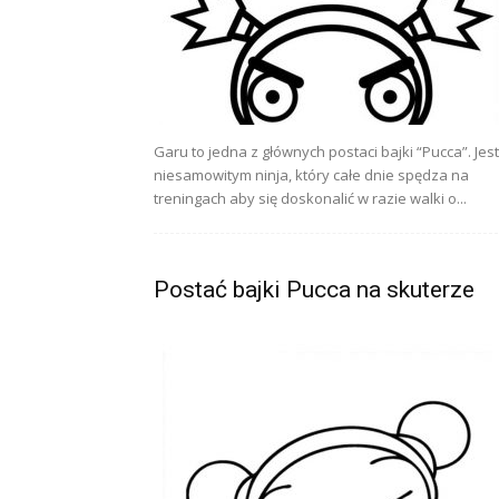
Garu to jedna z głównych postaci bajki “Pucca”. Jest
niesamowitym ninja, który całe dnie spędza na
treningach aby się doskonalić w razie walki o...
Postać bajki Pucca na skuterze