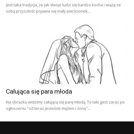
Jest taka tradycja, że jak dwoje ludzi się bardzo kocha i wiążą ze
sobą przyszłość pojawia się mały pierścionek...
Całująca się para młoda
Na obrazku widzimy całującą się parę młodą. To taki gest zaraz po
ogłoszeniu "od teraz jesteście mężem i żoną"....