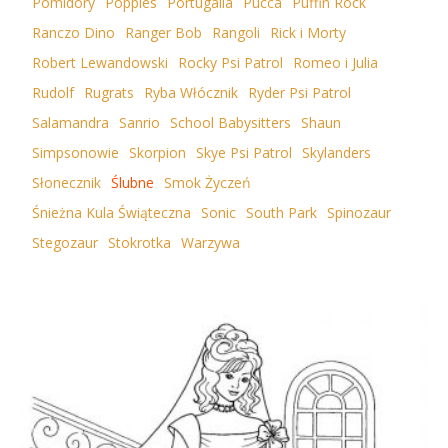
Pomidory
Popples
Portugalia
Pucca
Puffin Rock
Ranczo Dino
Ranger Bob
Rangoli
Rick i Morty
Robert Lewandowski
Rocky Psi Patrol
Romeo i Julia
Rudolf
Rugrats
Ryba Włócznik
Ryder Psi Patrol
Salamandra
Sanrio
School Babysitters
Shaun
Simpsonowie
Skorpion
Skye Psi Patrol
Skylanders
Słonecznik
Ślubne
Smok Życzeń
Śnieżna Kula Świąteczna
Sonic
South Park
Spinozaur
Stegozaur
Stokrotka
Warzywa