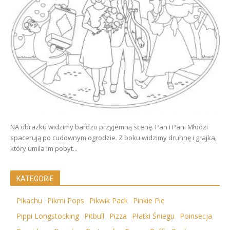
NA obrazku widzimy bardzo przyjemną scenę. Pan i Pani Młodzi
spacerują po cudownym ogrodzie. Z boku widzimy druhnę i grajka,
który umila im pobyt...
KATEGORIE
Pikachu
Pikmi Pops
Pikwik Pack
Pinkie Pie
Pippi Longstocking
Pitbull
Pizza
Płatki Śniegu
Poinsecja