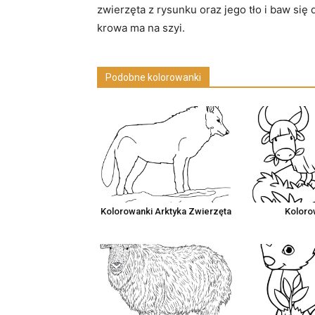
zwierzęta z rysunku oraz jego tło i baw si
krowa ma na szyi.
Podobne kolorowanki
Kolorowanki Arktyka Zwierzęta
Koloro