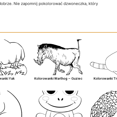
ę dobrze. Nie zapomnij pokolorować dzwoneczka, który
wanki Yak
Kolorowanki Warthog – Guziec
Kolorowanki T