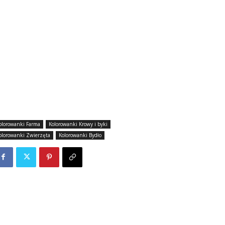
olorowanki Farma
Kolorowanki Krowy i byki
olorowanki Zwierzęta
Kolorowanki Bydło