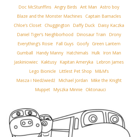
Doc McStunffins
Angry Birds
Ant Man
Astro boy
Blaze and the Monster Machines
Captain Barnacles
Chloe’s Closet
Chuggington
Daffy Duck
Daisy Kaczka
Daniel Tiger’s Neighborhood
Dinosaur Train
Drony
Everything’s Rosie
Fall Guys
Goofy
Green Lantern
Gumball
Handy Manny
Hatchimals
Hulk
Iron Man
Jaskiniowiec
Kaktusy
Kapitan Ameryka
Lebron James
Lego Bionicle
Littlest Pet Shop
M&M’s
Masza i Niedźwiedź
Michael Jordan
Mike the Knight
Muppet
Myszka Minnie
Oktonauci