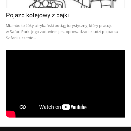
Pojazd kolejowy z bajki
Mtambo to żółty afrykański pociąg turystyczny, który pracuje
w Safari Park. Jego zadaniem jest oprowadzanie ludzi po parku
Safari i uczenie...