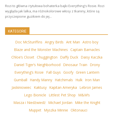
Rozi to główna i tytułowa bohaterka bajki Everything's Rosie. Rozi
wygląda jak lalka, ma różnokolorowe włosy z tkaniny, które są
przyczepione guzikiem do jej...
KATEGORIE
Doc McStunffins
Angry Birds
Ant Man
Astro boy
Blaze and the Monster Machines
Captain Barnacles
Chloe’s Closet
Chuggington
Daffy Duck
Daisy Kaczka
Daniel Tiger’s Neighborhood
Dinosaur Train
Drony
Everything’s Rosie
Fall Guys
Goofy
Green Lantern
Gumball
Handy Manny
Hatchimals
Hulk
Iron Man
Jaskiniowiec
Kaktusy
Kapitan Ameryka
Lebron James
Lego Bionicle
Littlest Pet Shop
M&M’s
Masza i Niedźwiedź
Michael Jordan
Mike the Knight
Muppet
Myszka Minnie
Oktonauci