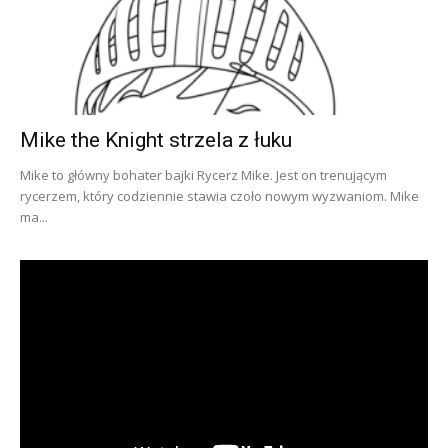
Mike the Knight strzela z łuku
Mike to główny bohater bajki Rycerz Mike. Jest on trenującym
rycerzem, który codziennie stawia czoło nowym wyzwaniom. Mike
ma...