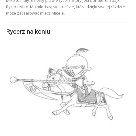
Mike to mały, dzielny prawie rycerz, który jest bohaterem bajki
Rycerz Mike. Ma młodszą siostrę Evie, która dzięki swojej różdżce
może zaczarować miecz Mike'a,...
Rycerz na koniu