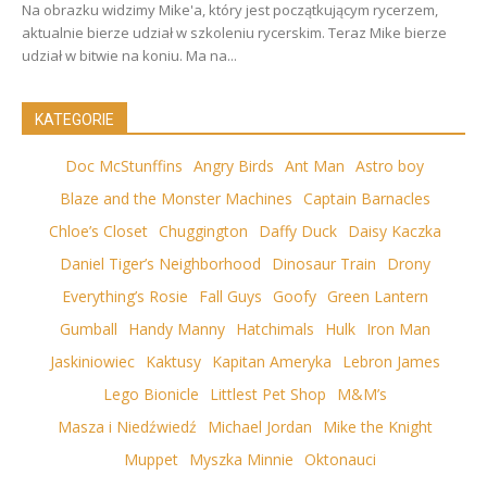
Na obrazku widzimy Mike'a, który jest początkującym rycerzem,
aktualnie bierze udział w szkoleniu rycerskim. Teraz Mike bierze
udział w bitwie na koniu. Ma na...
KATEGORIE
Doc McStunffins
Angry Birds
Ant Man
Astro boy
Blaze and the Monster Machines
Captain Barnacles
Chloe’s Closet
Chuggington
Daffy Duck
Daisy Kaczka
Daniel Tiger’s Neighborhood
Dinosaur Train
Drony
Everything’s Rosie
Fall Guys
Goofy
Green Lantern
Gumball
Handy Manny
Hatchimals
Hulk
Iron Man
Jaskiniowiec
Kaktusy
Kapitan Ameryka
Lebron James
Lego Bionicle
Littlest Pet Shop
M&M’s
Masza i Niedźwiedź
Michael Jordan
Mike the Knight
Muppet
Myszka Minnie
Oktonauci