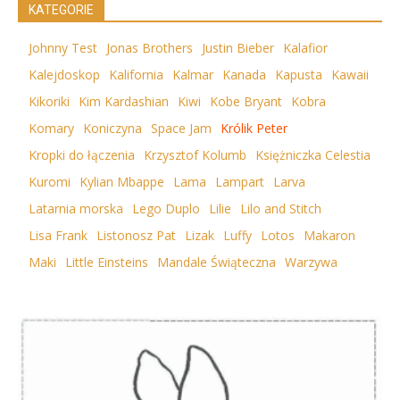
KATEGORIE
Johnny Test
Jonas Brothers
Justin Bieber
Kalafior
Kalejdoskop
Kalifornia
Kalmar
Kanada
Kapusta
Kawaii
Kikoriki
Kim Kardashian
Kiwi
Kobe Bryant
Kobra
Komary
Koniczyna
Space Jam
Królik Peter
Kropki do łączenia
Krzysztof Kolumb
Księżniczka Celestia
Kuromi
Kylian Mbappe
Lama
Lampart
Larva
Latarnia morska
Lego Duplo
Lilie
Lilo and Stitch
Lisa Frank
Listonosz Pat
Lizak
Luffy
Lotos
Makaron
Maki
Little Einsteins
Mandale Świąteczna
Warzywa