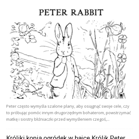
Peter często wymyśla szalone plany, aby osiągnąć swoje cele, czy
to próbując pomóc innym drugorzędnym bohaterom, powstrzymać
matkę i siostry bliźniaczki przed wymyśleniem czegoś,...
Króliki kopią ogródek w bajce Królik Peter