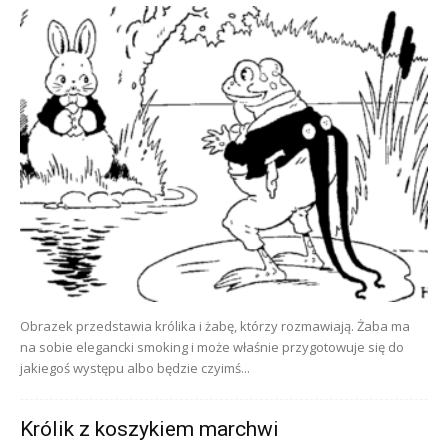
Obrazek przedstawia królika i żabę, którzy rozmawiają. Żaba ma
na sobie elegancki smoking i może właśnie przygotowuje się do
jakiegoś występu albo będzie czyimś...
Królik z koszykiem marchwi