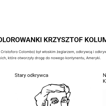
OLOROWANKI KRZYSZTOF KOLU
ł. Cristoforo Colombo) był włoskim żeglarzem, odkrywcą i odkry
kich, które otworzyły drogę do nowego kontynentu, Ameryki.
Stary odkrywca
N
K