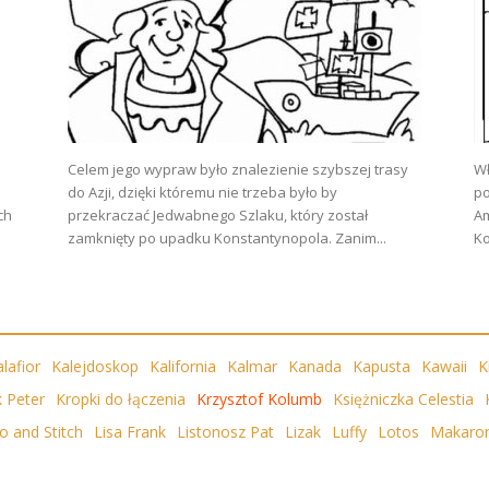
Celem jego wypraw było znalezienie szybszej trasy
Wł
do Azji, dzięki któremu nie trzeba było by
po
ch
przekraczać Jedwabnego Szlaku, który został
Am
zamknięty po upadku Konstantynopola. Zanim...
Ko
lafior
Kalejdoskop
Kalifornia
Kalmar
Kanada
Kapusta
Kawaii
K
k Peter
Kropki do łączenia
Krzysztof Kolumb
Księżniczka Celestia
lo and Stitch
Lisa Frank
Listonosz Pat
Lizak
Luffy
Lotos
Makaro