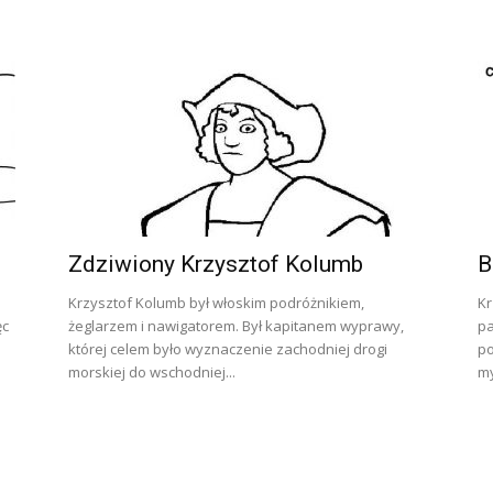
Zdziwiony Krzysztof Kolumb
B
Krzysztof Kolumb był włoskim podróżnikiem,
Kr
ęc
żeglarzem i nawigatorem. Był kapitanem wyprawy,
pa
której celem było wyznaczenie zachodniej drogi
po
morskiej do wschodniej...
my