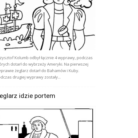
zysztof Kolumb odbył łącznie 4 wyprawy, podczas
órych dotarł do wybrzeży Ameryki. Na pierwszej
prawie żeglarz dotarł do Bahamów i Kuby.
dczas drugiej wyprawy zostały...
eglarz idzie portem