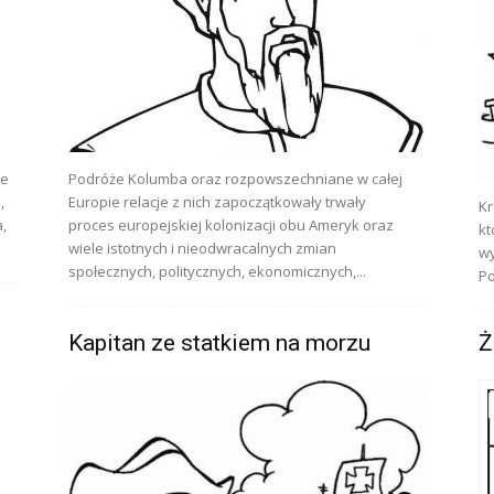
re
Podróże Kolumba oraz rozpowszechniane w całej
,
Europie relacje z nich zapoczątkowały trwały
Kr
,
proces europejskiej kolonizacji obu Ameryk oraz
kt
wiele istotnych i nieodwracalnych zmian
wy
społecznych, politycznych, ekonomicznych,...
Po
Kapitan ze statkiem na morzu
Ż