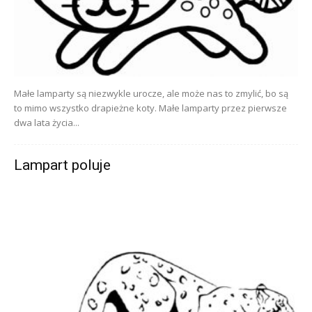
Małe lamparty są niezwykle urocze, ale może nas to zmylić, bo są
to mimo wszystko drapieżne koty. Małe lamparty przez pierwsze
dwa lata życia...
Lampart poluje