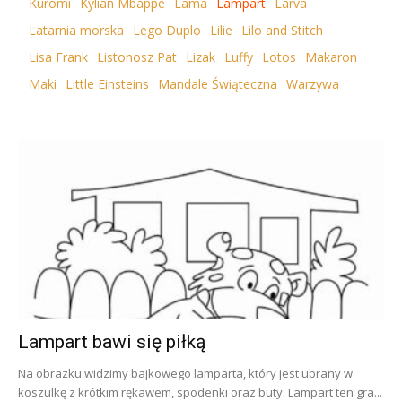
Kuromi
Kylian Mbappe
Lama
Lampart
Larva
Latarnia morska
Lego Duplo
Lilie
Lilo and Stitch
Lisa Frank
Listonosz Pat
Lizak
Luffy
Lotos
Makaron
Maki
Little Einsteins
Mandale Świąteczna
Warzywa
Lampart bawi się piłką
Na obrazku widzimy bajkowego lamparta, który jest ubrany w
koszulkę z krótkim rękawem, spodenki oraz buty. Lampart ten gra...