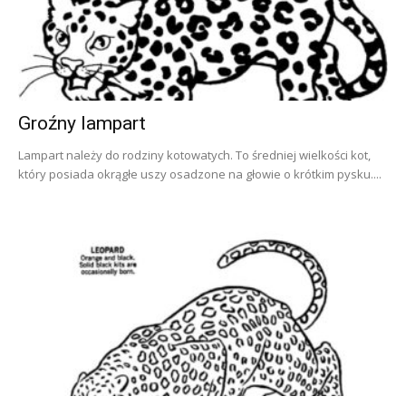
Groźny lampart
Lampart należy do rodziny kotowatych. To średniej wielkości kot,
który posiada okrągłe uszy osadzone na głowie o krótkim pysku....