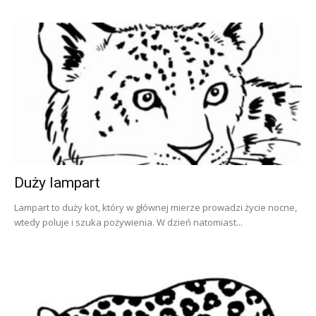
Duży lampart
Lampart to duży kot, który w głównej mierze prowadzi życie nocne,
wtedy poluje i szuka pożywienia. W dzień natomiast...