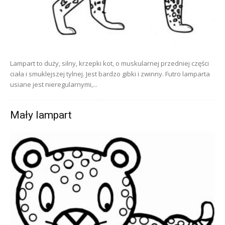
Lampart to duży, silny, krzepki kot, o muskularnej przedniej części
ciała i smuklejszej tylnej. Jest bardzo gibki i zwinny. Futro lamparta
usiane jest nieregularnymi,...
Mały lampart