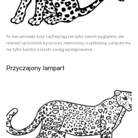
Te niesamowite koty zachwycają nie tylko swoim wyglądem, ale
również sposobem bycia oraz zwinnością i szybkością. Lampart ma
nie tylko bardzo szeroki zasięg występowania....
Przyczajony lampart