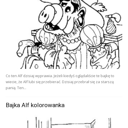
Co ten Alf dzisiaj wyprawia. Jeżeli kiedyś oglądaliście te bajkę to
wiecie, że Alf lubi się przebierać. Dzisiaj przebrał się za starszą
panią. Ten...
Bajka Alf kolorowanka