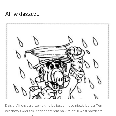
Alf w deszczu
Dzisiaj Alf chyba przemoknie bo jest u niego niezła burza. Ten
włochaty zwierzak jest bohaterem bajki z lat 90 wasi rodzice z