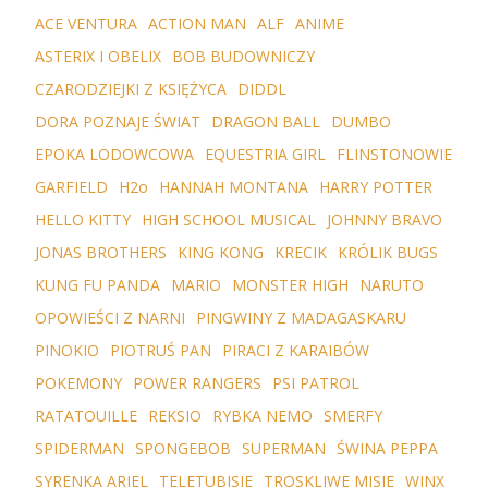
ACE VENTURA
ACTION MAN
ALF
ANIME
ASTERIX I OBELIX
BOB BUDOWNICZY
CZARODZIEJKI Z KSIĘŻYCA
DIDDL
DORA POZNAJE ŚWIAT
DRAGON BALL
DUMBO
EPOKA LODOWCOWA
EQUESTRIA GIRL
FLINSTONOWIE
GARFIELD
H2o
HANNAH MONTANA
HARRY POTTER
HELLO KITTY
HIGH SCHOOL MUSICAL
JOHNNY BRAVO
JONAS BROTHERS
KING KONG
KRECIK
KRÓLIK BUGS
KUNG FU PANDA
MARIO
MONSTER HIGH
NARUTO
OPOWIEŚCI Z NARNI
PINGWINY Z MADAGASKARU
PINOKIO
PIOTRUŚ PAN
PIRACI Z KARAIBÓW
POKEMONY
POWER RANGERS
PSI PATROL
RATATOUILLE
REKSIO
RYBKA NEMO
SMERFY
SPIDERMAN
SPONGEBOB
SUPERMAN
ŚWINA PEPPA
SYRENKA ARIEL
TELETUBISIE
TROSKLIWE MISIE
WINX