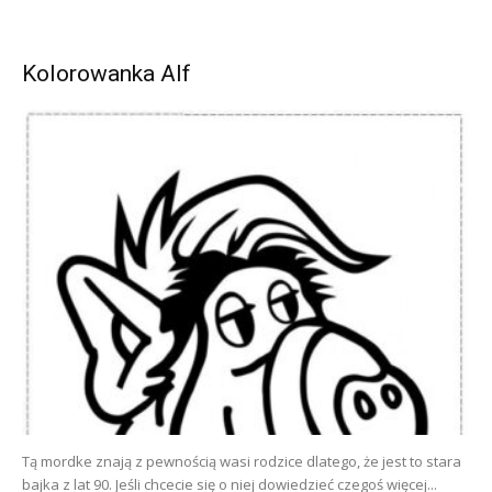
Kolorowanka Alf
Tą mordke znają z pewnością wasi rodzice dlatego, że jest to stara
bajka z lat 90. Jeśli chcecie się o niej dowiedzieć czegoś więcej...