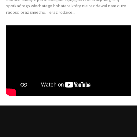
spotkać tego włochatego bohatera który nie raz dawał nam dużo
radości oraz śmiechu. Teraz rodzice...