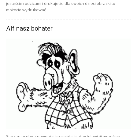
jesteście rodzicami i drukujecie dla swoich dzieci obrazki to
możecie wydrukować...
Alf nasz bohater
Starsze osoby z pewnością pamiętają jak w telewizji mogliśmy