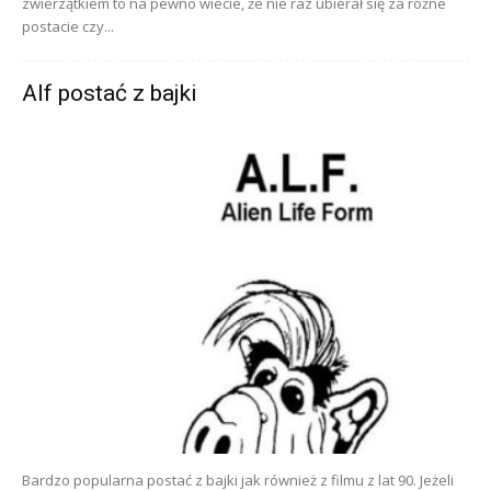
zwierzątkiem to na pewno wiecie, że nie raz ubierał się za różne
postacie czy...
Alf postać z bajki
Bardzo popularna postać z bajki jak również z filmu z lat 90. Jeżeli