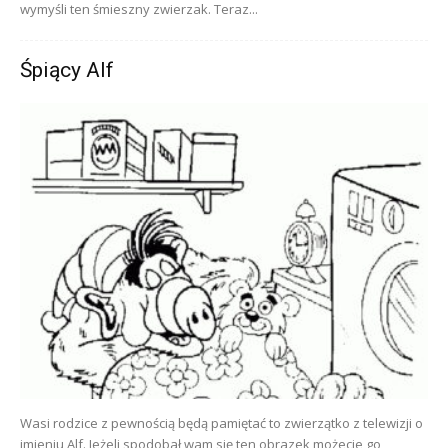
wymyśli ten śmieszny zwierzak. Teraz...
Śpiący Alf
Wasi rodzice z pewnością będą pamiętać to zwierzątko z telewizji o
imieniu Alf. Jeżeli spodobał wam się ten obrazek możecie go