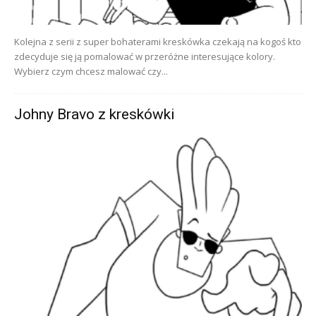
Kolejna z serii z super bohaterami kreskówka czekają na kogoś kto
zdecyduje się ją pomalować w przeróżne interesujące kolory.
Wybierz czym chcesz malować czy...
Johny Bravo z kreskówki