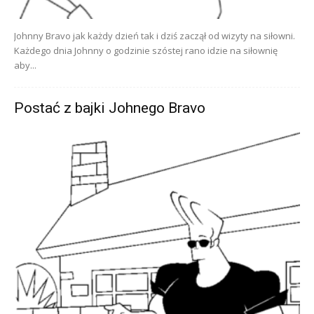
Johnny Bravo jak każdy dzień tak i dziś zaczął od wizyty na siłowni.
Każdego dnia Johnny o godzinie szóstej rano idzie na siłownię
aby...
Postać z bajki Johnego Bravo