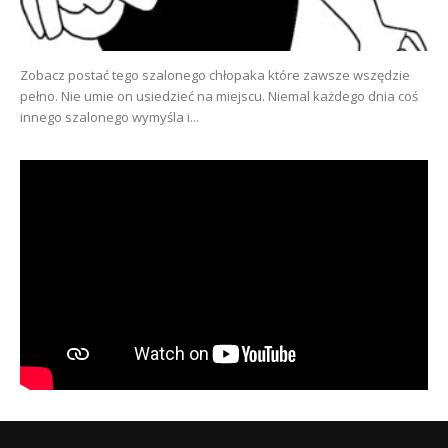
Zobacz postać tego szalonego chłopaka które zawsze wszędzie
pełno. Nie umie on usiedzieć na miejscu. Niemal każdego dnia coś
innego szalonego wymyśla i...