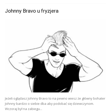
Johnny Bravo u fryzjera
Jeżeli oglądasz Johnny Bravo to na pewno wiesz że główny bohater
Johnny bardzo o siebie dba aby podobać się dziewczynom.
Wczoraj był na zabiegu...