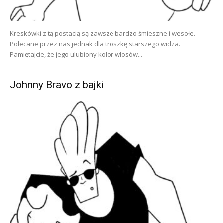
Kreskówki z tą postacią są zawsze bardzo śmieszne i wesołe.
Polecane przez nas jednak dla troszkę starszego widza.
Pamiętajcie, że jego ulubiony kolor włosów...
Johnny Bravo z bajki