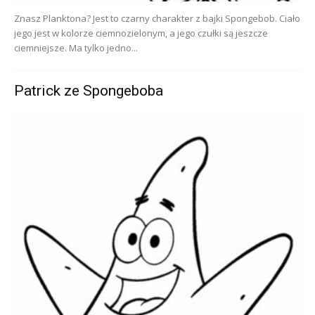
Znasz Planktona? Jest to czarny charakter z bajki Spongebob. Ciało
jego jest w kolorze ciemnozielonym, a jego czułki są jeszcze
ciemniejsze. Ma tylko jedno...
Patrick ze Spongeboba