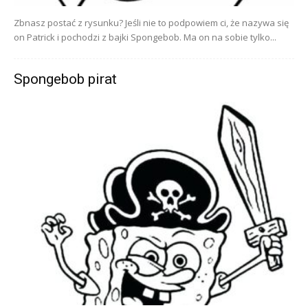
Zbnasz postać z rysunku? Jeśli nie to podpowiem ci, że nazywa się
on Patrick i pochodzi z bajki Spongebob. Ma on na sobie tylko...
Spongebob pirat