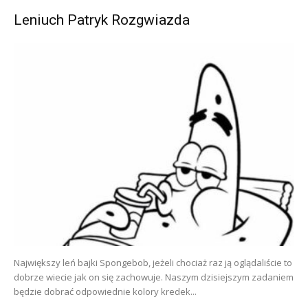
Leniuch Patryk Rozgwiazda
Największy leń bajki Spongebob, jeżeli chociaż raz ją oglądaliście to
dobrze wiecie jak on się zachowuje. Naszym dzisiejszym zadaniem
będzie dobrać odpowiednie kolory kredek...