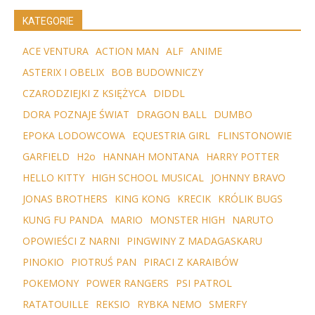
KATEGORIE
ACE VENTURA
ACTION MAN
ALF
ANIME
ASTERIX I OBELIX
BOB BUDOWNICZY
CZARODZIEJKI Z KSIĘŻYCA
DIDDL
DORA POZNAJE ŚWIAT
DRAGON BALL
DUMBO
EPOKA LODOWCOWA
EQUESTRIA GIRL
FLINSTONOWIE
GARFIELD
H2o
HANNAH MONTANA
HARRY POTTER
HELLO KITTY
HIGH SCHOOL MUSICAL
JOHNNY BRAVO
JONAS BROTHERS
KING KONG
KRECIK
KRÓLIK BUGS
KUNG FU PANDA
MARIO
MONSTER HIGH
NARUTO
OPOWIEŚCI Z NARNI
PINGWINY Z MADAGASKARU
PINOKIO
PIOTRUŚ PAN
PIRACI Z KARAIBÓW
POKEMONY
POWER RANGERS
PSI PATROL
RATATOUILLE
REKSIO
RYBKA NEMO
SMERFY