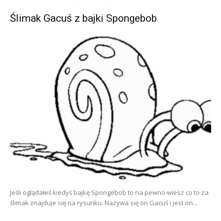
Ślimak Gacuś z bajki Spongebob
Jeśli oglądałeś kiedyś bajkę Spongebob to na pewno wiesz co to za
ślimak znajduje się na rysunku. Nazywa się on Gacuś i jest on...