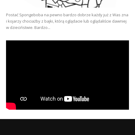
Postać Spongeboba na pewno bardzo dobrze każdy już z Was zna
i kojarzy chociażby z bajki, którą oglądacie lub oglądaliście dawniej
w dzieciństwie. Bardzo...