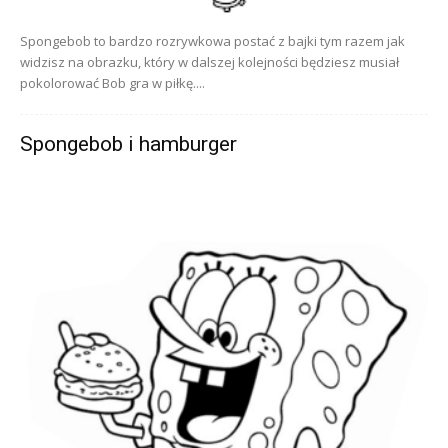
Spongebob to bardzo rozrywkowa postać z bajki tym razem jak
widzisz na obrazku, który w dalszej kolejności będziesz musiał
pokolorować Bob gra w piłkę....
Spongebob i hamburger