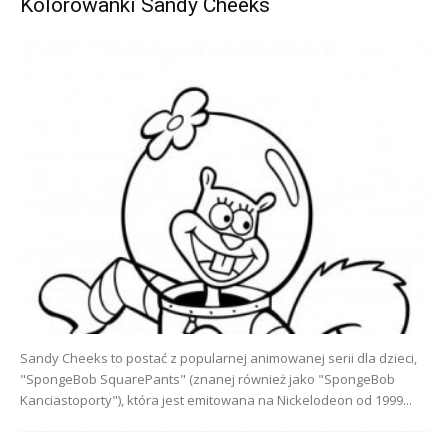
Kolorowanki Sandy Cheeks
Sandy Cheeks to postać z popularnej animowanej serii dla dzieci,
"SpongeBob SquarePants" (znanej również jako "SpongeBob
Kanciastoporty"), która jest emitowana na Nickelodeon od 1999...